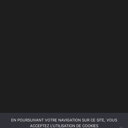
MENTIONS LÉGALES
POLITIQUE DE CONFIDENTIALITÉ
MENU
ACCUEIL
A propos de nous…
Nos services
Blog
Contact
EN POURSUIVANT VOTRE NAVIGATION SUR CE SITE, VOUS
ACCEPTEZ L'UTILISATION DE COOKIES